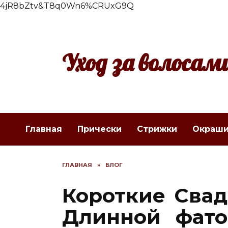
4jR8bZtv&T8q0Wn6%CRUxG9Q
Перейти
к
содержанию
Уход за волосам
Главная
Прически
Стрижки
Окраши
ГЛАВНАЯ
»
БЛОГ
Короткие Сва
Длинной фато