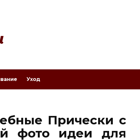
и
вание
Уход
дебные Прически с
й фото идеи для