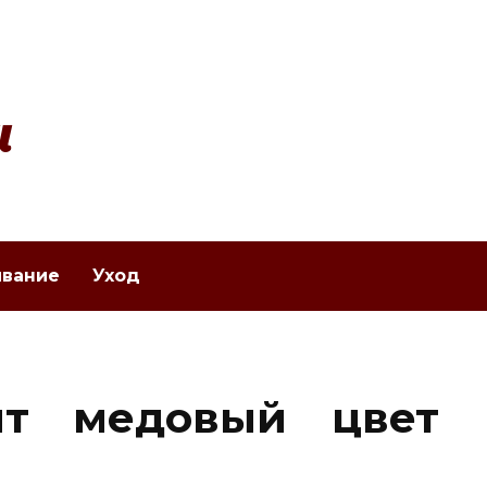
и
вание
Уход
ит медовый цвет