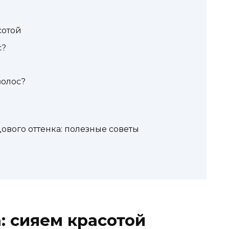
сотой
с?
волос?
ового оттенка: полезные советы
: сияем красотой