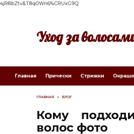
4jR8bZtv&T8q0Wn6%CRUxG9Q
Перейти
к
содержанию
Уход за волосам
Главная
Прически
Стрижки
Окраши
ГЛАВНАЯ
»
БЛОГ
Кому подход
волос фото