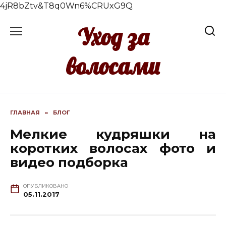
4jR8bZtv&T8q0Wn6%CRUxG9Q
Перейти
Уход за
к
содержанию
волосами
ГЛАВНАЯ
»
БЛОГ
Мелкие кудряшки на
коротких волосах фото и
видео подборка
ОПУБЛИКОВАНО
05.11.2017