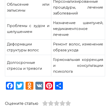
Персонализированные
Облысение или
процедуры, лечение
залысины
заболеваний
Назначение шампуней,
Проблемы с зудом и
медикаментозное
шелушением
лечение
Деформации
Ремонт волос, изменение
структуры волос
образа ухода
Гормональная коррекция
Долгосрочные
и консультации
стрессы и тревоги
психолога
F
T
O
V
Pi
S
a
w
d
K
n
h
c
it
n
te
ar
Оцените статью
e
te
o
re
e