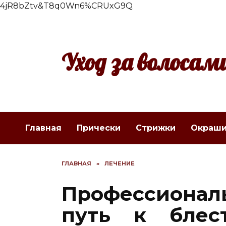
4jR8bZtv&T8q0Wn6%CRUxG9Q
Перейти
к
содержанию
Уход за волосам
Главная
Прически
Стрижки
Окраши
ГЛАВНАЯ
»
ЛЕЧЕНИЕ
Профессиональ
путь к блес