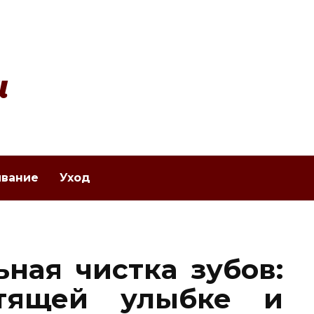
и
вание
Уход
ная чистка зубов:
тящей улыбке и